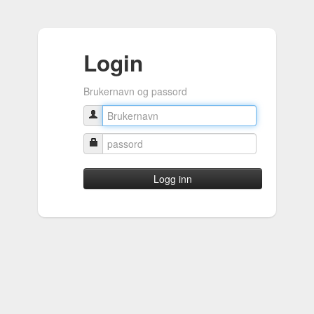
Login
Brukernavn og passord
Logg inn