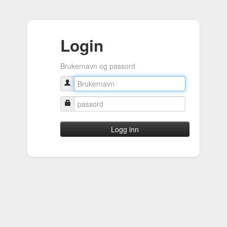
Login
Brukernavn og passord
Logg inn