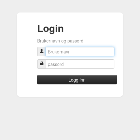
Login
Brukernavn og passord
Logg inn